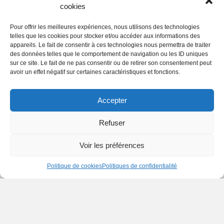
cookies
CAO électronique Expérimenté (H/F) en CDI.
Dans le cadre de votre activité, vous pourrez être
Pour offrir les meilleures expériences, nous utilisons des technologies
amené à effectuer des déplacements auprès de
telles que les cookies pour stocker et/ou accéder aux informations des
appareils. Le fait de consentir à ces technologies nous permettra de traiter
nos clients et être en contact avec nos
des données telles que le comportement de navigation ou les ID uniques
fournisseurs et nos partenaires industriels.
sur ce site. Le fait de ne pas consentir ou de retirer son consentement peut
avoir un effet négatif sur certaines caractéristiques et fonctions.
Vos principales missions sont :
● La participation à l’élaboration du devis
Accepter
● L’analyse du cahier des charges et du schéma
Refuser
(contraintes mécaniques, thermiques,
électroniques)
Voir les préférences
● Le Placement et le routage des cartes
multicouches à haute densité et de puissance,
Politique de cookies
Politiques de confidentialité
selon les Standards IPC classe 2 et 3
● Création des composants de bibliothèque
(Symboles, Footprints)
● Génération des dossiers de fabrication PCB et