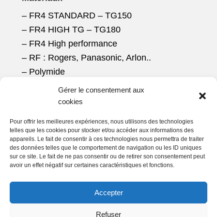
– FR4 STANDARD – TG150
– FR4 HIGH TG – TG180
– FR4 High performance
– RF : Rogers, Panasonic, Arlon..
– Polymide
Gérer le consentement aux
Epaisseurs :
de 12µ à 6,35mm
cookies
Nombre de couches :
1 – 48
Pour offrir les meilleures expériences, nous utilisons des technologies
Dimensions :
jusqu’à ~2 m
telles que les cookies pour stocker et/ou accéder aux informations des
appareils. Le fait de consentir à ces technologies nous permettra de traiter
Finitions :
ENIG (Electoless Nickel
des données telles que le comportement de navigation ou les ID uniques
Immersion gold)/ HASL ,OSP, ENEPIG,
sur ce site. Le fait de ne pas consentir ou de retirer son consentement peut
avoir un effet négatif sur certaines caractéristiques et fonctions.
Argent Chimique..
Homologations :
IPC Class II et III, UL,
Accepter
REACH, RoHs, EN9100 …
Refuser