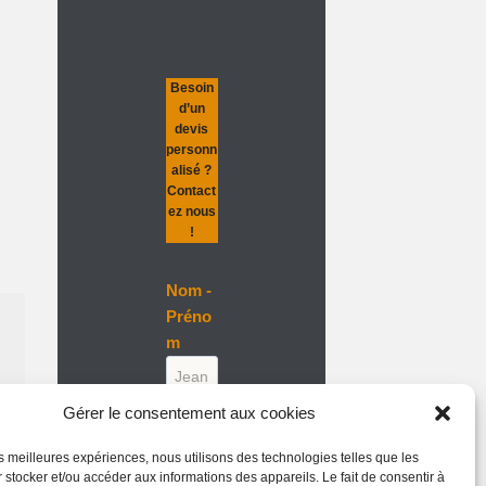
Besoin
d’un
devis
personn
alisé ?
Contact
ez nous
!
Nom -
Préno
m
Gérer le consentement aux cookies
Entrep
les meilleures expériences, nous utilisons des technologies telles que les
rise
 stocker et/ou accéder aux informations des appareils. Le fait de consentir à