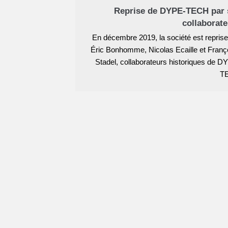
Reprise de DYPE-TECH par 
collaborat
En décembre 2019, la société est reprise
Éric Bonhomme, Nicolas Ecaille et Franç
Stadel, collaborateurs historiques de D
T
février
Départ à la retraite de Patrick Du
Patrick Dubois part à la retraite apr