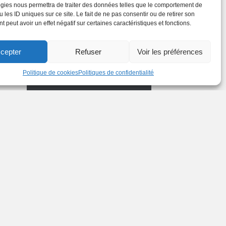
gies nous permettra de traiter des données telles que le comportement de
 les ID uniques sur ce site. Le fait de ne pas consentir ou de retirer son
 peut avoir un effet négatif sur certaines caractéristiques et fonctions.
Téléph
cepter
Refuser
Voir les préférences
one
Politique de cookies
Politiques de confidentialité
E-mail
Objet
Messa
ge