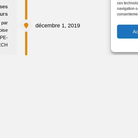
ces technolo
ses
navigation ou
eurs
consentement
 par
décembre 1, 2019
oise
Ac
YPE-
ECH
Installation à Colomiers
 1, 2021
Face à une activité croissante, DYPE-TECH
intègre des bureaux plus vastes à Colomiers
bois
décembre 1, 2021
ès 13